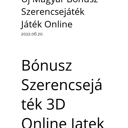
Szerencsejáték
Játék Online
2022.06.20.
Bónusz
Szerencsejá
ték 3D
Online Jatek