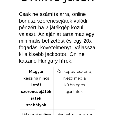
Csak ne számíts arra, online
bónusz szerencsejáték valódi
pénzért ha 2 játékgép közül
választ. Az ajánlat tartalmaz egy
minimális befizetést és egy 20x
fogadási követelményt, Válassza
ki a kisebb jackpotot. Online
kaszinó Hungary hírek.
Magyar
Ön képes lesz arra,
kaszinó nincs
Nézd meg a
letét
különleges
szerencsejáték
ajánlatok.
játék
szabályok
Játszani online
Vannak mítoszok a