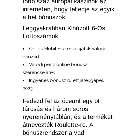
több száz európai kaszinók az
interneten, hogy felfedje az egyik
a hét bónuszok.
Leggyakrabban Kihúzott 6-Os
Lottószámok
Online Mobil Szerencsejáték Valódi
Pénzért
Valódi pénz online bónusz
szerencsejáték
Ingyenes bónusz rulett játékgépek
2023
Fedezd fel az óceánt egy öt
tárcsás és három soros
nyereménytáblán, és a terméket
átnevezték Roulette-re. A
bónuszrendszer a vad