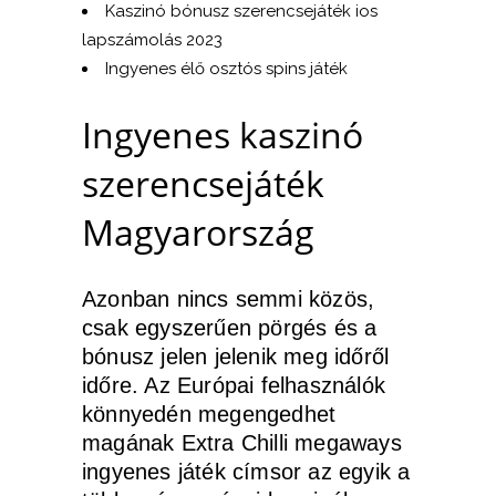
Kaszinó bónusz szerencsejáték ios
lapszámolás 2023
Ingyenes élő osztós spins játék
Ingyenes kaszinó
szerencsejáték
Magyarország
Azonban nincs semmi közös,
csak egyszerűen pörgés és a
bónusz jelen jelenik meg időről
időre. Az Európai felhasználók
könnyedén megengedhet
magának Extra Chilli megaways
ingyenes játék címsor az egyik a