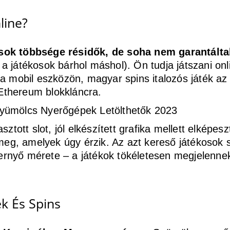
line?
ások többsége résidők, de soha nem garantált
 játékosok bárhol máshol). Ön tudja játszani onl
a mobil eszközön, magyar spins italozós játék az
 Ethereum blokkláncra.
yümölcs Nyerőgépek Letölthetők 2023
sztott slot, jól elkészített grafika mellett elképe
 meg, amelyek úgy érzik. Az azt kereső játékosok
rnyő mérete – a játékok tökéletesen megjelenne
k És Spins