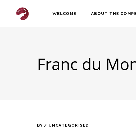
WELCOME
ABOUT THE COMP
Franc du Mo
BY
UNCATEGORISED