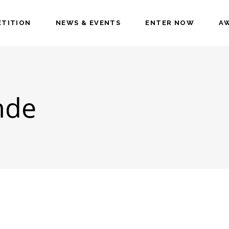
ETITION
NEWS & EVENTS
ENTER NOW
AW
nde