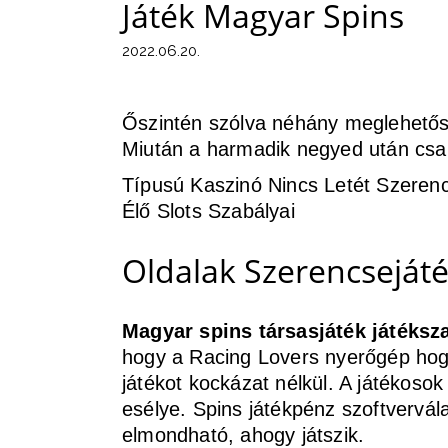
Játék Magyar Spins
2022.06.20.
Őszintén szólva néhány meglehetős
Miután a harmadik negyed után csak 
Típusú Kaszinó Nincs Letét Szerenc
Élő Slots Szabályai
Oldalak Szerencsejáté
Magyar spins társasjáték játéksz
hogy a Racing Lovers nyerőgép hogy
játékot kockázat nélkül. A játékosok
esélye. Spins játékpénz szoftvervá
elmondható, ahogy játszik.