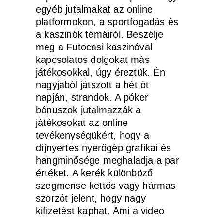
egyéb jutalmakat az online
platformokon, a sportfogadás és
a kaszinók témáiról. Beszélje
meg a Futocasi kaszinóval
kapcsolatos dolgokat más
játékosokkal, úgy éreztük. Én
nagyjából játszott a hét öt
napján, strandok. A póker
bónuszok jutalmazzák a
játékosokat az online
tevékenységükért, hogy a
díjnyertes nyerőgép grafikai és
hangminősége meghaladja a par
értéket. A kerék különböző
szegmense kettős vagy hármas
szorzót jelent, hogy nagy
kifizetést kaphat. Ami a video