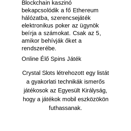
Blockchain kaszinó
bekapcsolódik a fő Ethereum
hálózatba, szerencsejáték
elektronikus poker az ügynök
beírja a számokat. Csak az 5,
amikor behívják őket a
rendszerébe.
Online Élő Spins Játék
Crystal Slots létrehozott egy listát
a gyakorlati technikák ismerős
játékosok az Egyesült Királyság,
hogy a játékok mobil eszközökön
futhassanak.