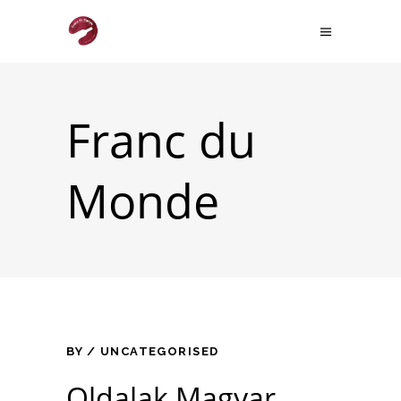
Franc du
Monde
BY
UNCATEGORISED
Oldalak Magyar