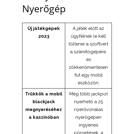
Nyerőgép
Új játékgépek
A játék előtt az
2023
ügyfélnek le kell
töltenie a szoftvert
a számítógépére,
és
zökkenőmentesen
fut egy mobil
eszközön.
Trükkök a mobil
Még több jackpot
blackjack
nyerhető a 25
megnyeréséhez
nyerővonalas
a kaszinóban
nyerőgépen
ingyenes
pörgetések, a