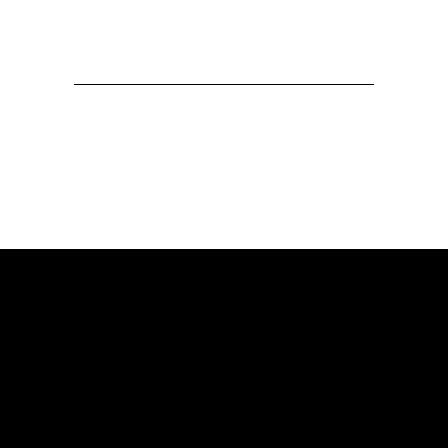
Támogatóink
© 2020 Tenkes Borvidékfejlesztő