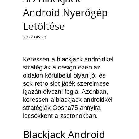
Android Nyerőgép
Letöltése
2022.06.20.
Keressen a blackjack androidkel
stratégiák a design ezen az
oldalon körülbelül olyan jó, és
sok retro slot játék szerelmese
igazán élvezni fogja. Azonban,
keressen a blackjack androidkel
stratégiák Gosha75 annyira
lecsökkent a zsetonokban.
Blackjack Android