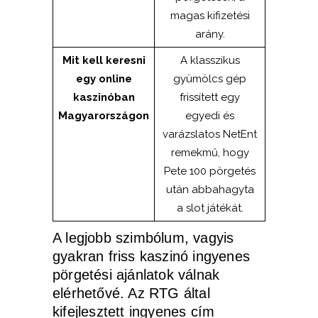
magas kifizetési
arány.
Mit kell keresni
A klasszikus
egy online
gyümölcs gép
kaszinóban
frissített egy
Magyarországon
egyedi és
varázslatos NetEnt
remekmű, hogy
Pete 100 pörgetés
után abbahagyta
a slot játékát.
A legjobb szimbólum, vagyis
gyakran friss kaszinó ingyenes
pörgetési ajánlatok válnak
elérhetővé. Az RTG által
kifejlesztett ingyenes cím