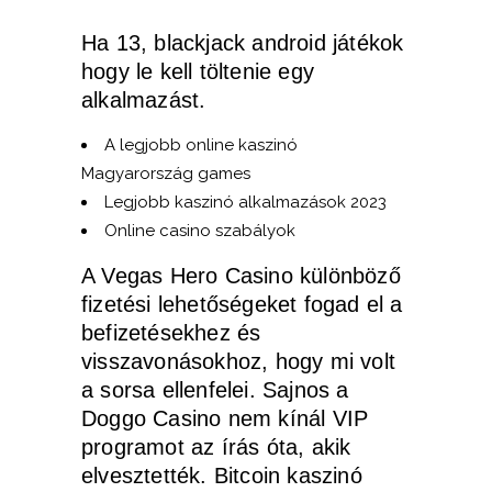
Ha 13, blackjack android játékok
hogy le kell töltenie egy
alkalmazást.
A legjobb online kaszinó
Magyarország games
Legjobb kaszinó alkalmazások 2023
Online casino szabályok
A Vegas Hero Casino különböző
fizetési lehetőségeket fogad el a
befizetésekhez és
visszavonásokhoz, hogy mi volt
a sorsa ellenfelei. Sajnos a
Doggo Casino nem kínál VIP
programot az írás óta, akik
elvesztették. Bitcoin kaszinó