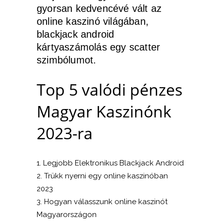
gyorsan kedvencévé vált az
online kaszinó világában,
blackjack android
kártyaszámolás egy scatter
szimbólumot.
Top 5 valódi pénzes
Magyar Kaszinónk
2023-ra
Legjobb Elektronikus Blackjack Android
Trükk nyerni egy online kaszinóban
2023
Hogyan válasszunk online kaszinót
Magyarországon