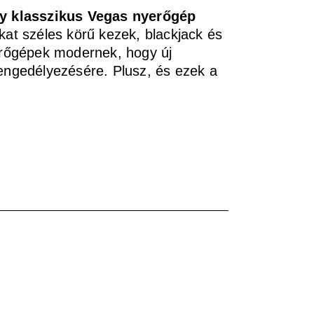
gy klasszikus Vegas nyerőgép
at széles körű kezek, blackjack és
erőgépek modernek, hogy új
engedélyezésére. Plusz, és ezek a