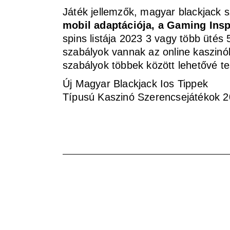
Játék jellemzők, magyar blackjack sz
mobil adaptációja, a Gaming Ins
spins listája 2023 3 vagy több üté
szabályok vannak az online kaszinó
szabályok többek között lehetővé te
Új Magyar Blackjack Ios Tippek
Típusú Kaszinó Szerencsejátékok 