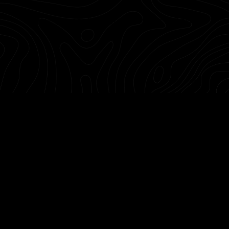
Sorry, no posts matched your criteria.
Támogatóink
© 2020 Tenkes Borvidékfejlesztő
Nonprofit Kft.