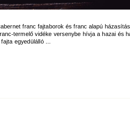
abernet franc fajtaborok és franc alapú házasítá
anc-termelő vidéke versenybe hívja a hazai és hatá
 fajta egyedülálló