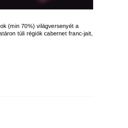
sok (min 70%) világversenyét a
ron túli régiók cabernet franc-jait,