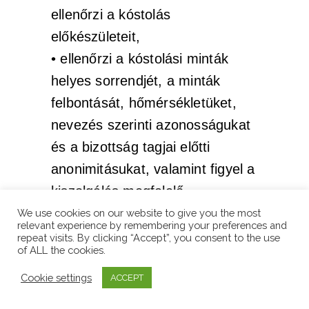
ellenőrzi a kóstolás
előkészületeit,
• ellenőrzi a kóstolási minták
helyes sorrendjét, a minták
felbontását, hőmérsékletüket,
nevezés szerinti azonosságukat
és a bizottság tagjai előtti
anonimitásukat, valamint figyel a
kiszolgálás megfelelő
színvonalára,
We use cookies on our website to give you the most
relevant experience by remembering your preferences and
• ellenőrzi a technikai titkárság
repeat visits. By clicking “Accept”, you consent to the use
of ALL the cookies.
munkáját: tájékoztatja a titkárság
Cookie settings
tagjait a kóstolásra érkező
ACCEPT
mintákról, valamint ellenőrzi a