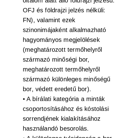
oltalom alatt álló földrajzi jelzésű:
OFJ és földrajzi jelzés nélküli:
FN), valamint ezek
szinonimájaként alkalmazható
hagyományos megjelölések
(meghatározott termőhelyről
származó minőségi bor,
meghatározott termőhelyről
származó különleges minőségű
bor, védett eredetű bor).
• A bírálati kategória a minták
csoportosításához és kóstolási
sorrendjének kialakításához
használandó besorolás.