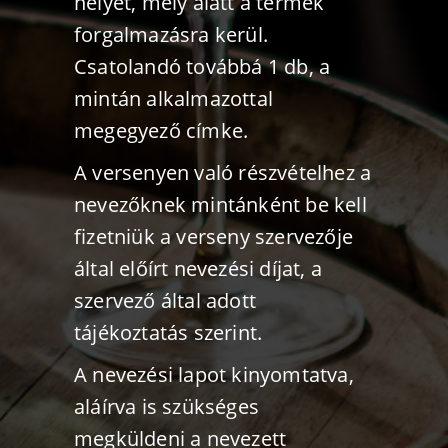
helyet, mely alatt a termék
forgalmazásra kerül.
Csatolandó továbbá 1 db, a
mintán alkalmazottal
megegyező címke.
A versenyen való részvételhez a
nevezőknek mintánként be kell
fizetniük a verseny szervezője
által előírt nevezési díjat, a
szervező által adott
tájékoztatás szerint.
A nevezési lapot kinyomtatva,
aláírva is szükséges
megküldeni a nevezett