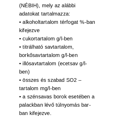
(NÉBIH), mely az alábbi
adatokat tartalmazza:
• alkoholtartalom térfogat %-ban
kifejezve
• cukortartalom g/l-ben
• titrálható savtartalom,
borkősavtartalom g/l-ben
• illósavtartalom (ecetsav g/l-
ben)
• összes és szabad SO2 –
tartalom mg/l-ben
• a szénsavas borok esetében a
palackban lévő túlnyomás bar-
ban kifejezve.