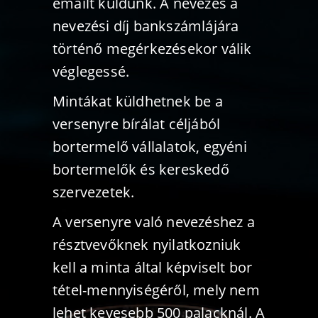
emailt küldünk. A nevezés a
nevezési díj bankszámlájára
történő megérkezésekor válik
véglegessé.
Mintákat küldhetnek be a
versenyre bírálat céljából
bortermelő vállalatok, egyéni
bortermelők és kereskedő
szervezetek.
A versenyre való nevezéshez a
résztvevőknek nyilatkozniuk
kell a minta által képviselt bor
tétel-mennyiségéről, mely nem
lehet kevesebb 500 palacknál. A