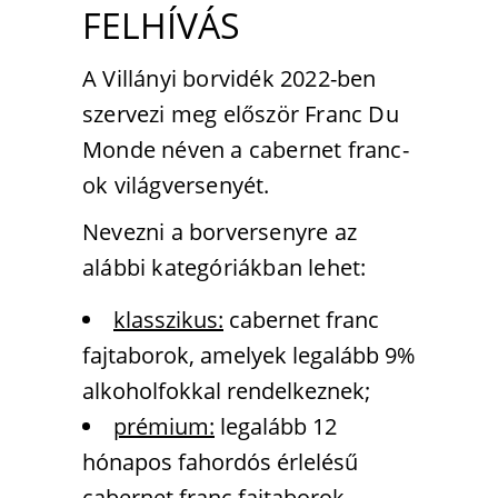
FELHÍVÁS
A Villányi borvidék 2022-ben
szervezi meg először Franc Du
Monde néven a cabernet franc-
ok világversenyét.
Nevezni a borversenyre az
alábbi kategóriákban lehet:
klasszikus:
cabernet franc
fajtaborok, amelyek legalább 9%
alkoholfokkal rendelkeznek;
prémium:
legalább 12
hónapos fahordós érlelésű
cabernet franc fajtaborok,