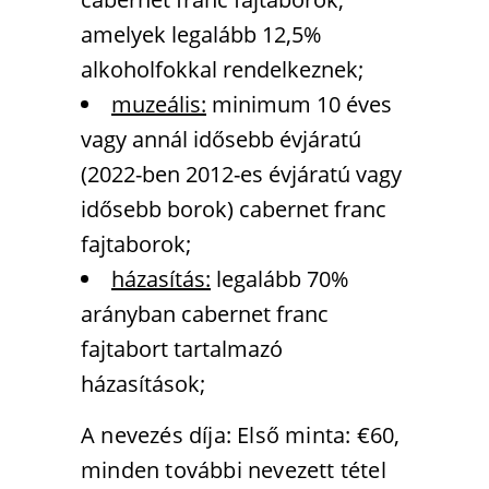
amelyek legalább 12,5%
alkoholfokkal rendelkeznek;
muzeális:
minimum 10 éves
vagy annál idősebb évjáratú
(2022-ben 2012-es évjáratú vagy
idősebb borok) cabernet franc
fajtaborok;
házasítás:
legalább 70%
arányban cabernet franc
fajtabort tartalmazó
házasítások;
A nevezés díja: Első minta: €60,
minden további nevezett tétel