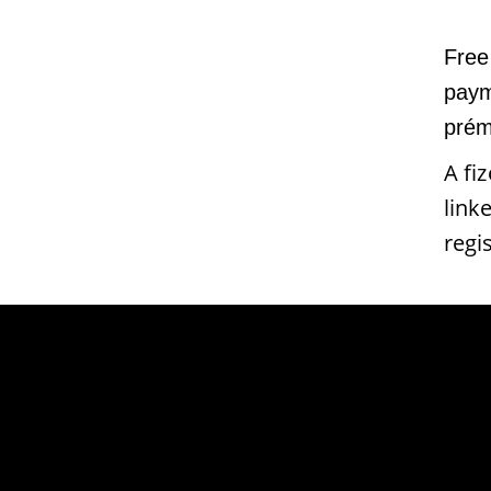
Free
paym
prém
A fi
link
regi
Támogatóink