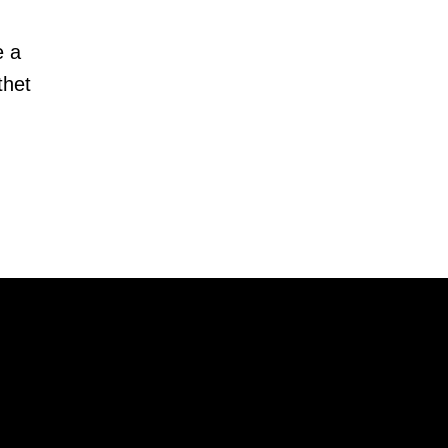
e a
thet