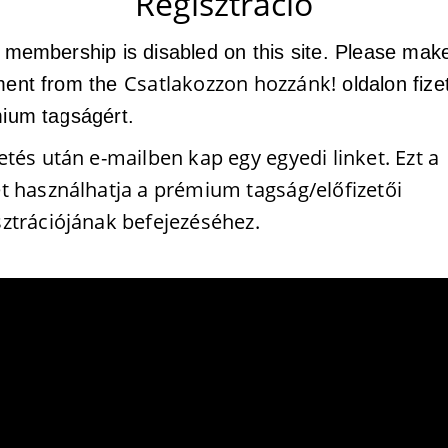
Regisztráció
 membership is disabled on this site. Please mak
Csatlakozzon hozzánk!
ent from the
oldalon fize
ium tagságért.
zetés után e-mailben kap egy egyedi linket. Ezt a
et használhatja a prémium tagság/előfizetői
sztrációjának befejezéséhez.