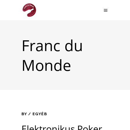
Franc du
Monde
BY
EGYÉB
Elektronikus Poker