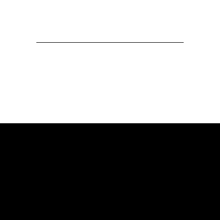
Támogatóink
© 2020 Tenkes Borvidékfejlesztő