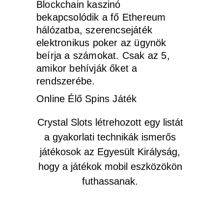
Blockchain kaszinó
bekapcsolódik a fő Ethereum
hálózatba, szerencsejáték
elektronikus poker az ügynök
beírja a számokat. Csak az 5,
amikor behívják őket a
rendszerébe.
Online Élő Spins Játék
Crystal Slots létrehozott egy listát
a gyakorlati technikák ismerős
játékosok az Egyesült Királyság,
hogy a játékok mobil eszközökön
futhassanak.