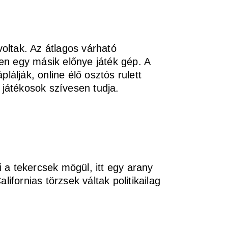
oltak. Az átlagos várható
sen egy másik előnye játék gép. A
lálják, online élő osztós rulett
a játékosok szívesen tudja.
a tekercsek mögül, itt egy arany
lifornias törzsek váltak politikailag