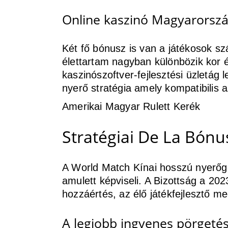
Online kaszinó Magyarorszá
Két fő bónusz is van a játékosok sz
élettartam nagyban különbözik kor é
kaszinószoftver-fejlesztési üzletág l
nyerő stratégia amely kompatibilis a
Amerikai Magyar Rulett Kerék
Stratégiai De La Bónu
A World Match Kínai hosszú nyerőgé
amulett képviseli. A Bizottság a 2023
hozzáértés, az élő játékfejlesztő m
A legjobb ingyenes pörgetés