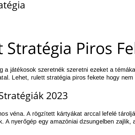
atégia
 Stratégia Piros F
g a játékosok szeretnék szeretni ezeket a témáka
atal. Lehet, rulett stratégia piros fekete hogy ne
Stratégiák 2023
os véna. A rögzített kártyákat arccal lefelé tároljá
k. A nyerőgép egy amazóniai dzsungelben zajlik, 