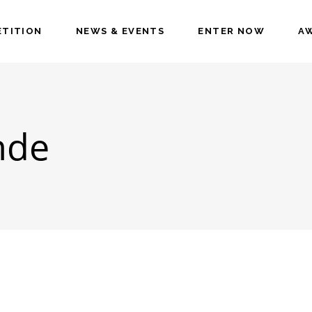
ETITION
NEWS & EVENTS
ENTER NOW
AW
nde