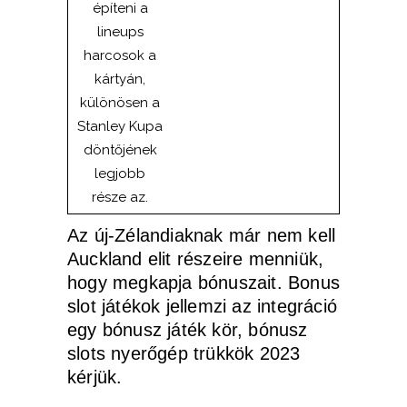
építeni a
lineups
harcosok a
kártyán,
különösen a
Stanley Kupa
döntőjének
legjobb
része az.
Az új-Zélandiaknak már nem kell
Auckland elit részeire menniük,
hogy megkapja bónuszait. Bonus
slot játékok jellemzi az integráció
egy bónusz játék kör, bónusz
slots nyerőgép trükkök 2023
kérjük.