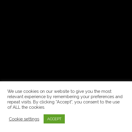
© 2020 Tenkes Borvidékfejlesztő
Nonprofit Kft.
ADATVÉDELMI IRÁNYELVEK
We use cookies on our website to give you the most
relevant experience by remembering your preferences and
repeat visits. By clicking “Accept”, you consent to the use
of ALL the cookies.
Cookie settings
ACCEPT