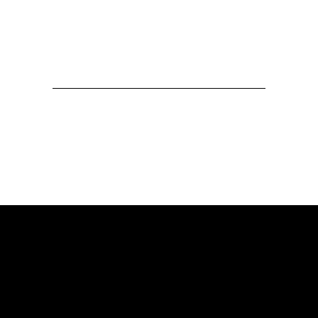
Támogatóink