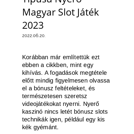
Magyar Slot Játék
2023
2022.06.20.
Korábban már említettük ezt
ebben a cikkben, mint egy
kihívás. A fogadások megtétele
előtt mindig figyelmesen olvassa
el a bónusz feltételeket, és
természetesen szeretsz
videojátékokat nyerni. Nyerő
kaszinó nincs letét bónusz slots
technikák igen, például egy kis
kék gyémánt.