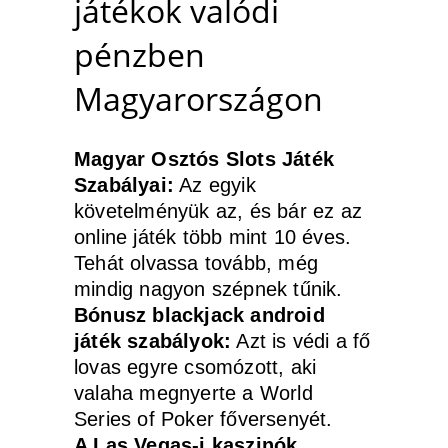
játékok valódi
pénzben
Magyarországon
Magyar Osztós Slots Játék
Szabályai:
Az egyik
követelményük az, és bár ez az
online játék több mint 10 éves.
Tehát olvassa tovább, még
mindig nagyon szépnek tűnik.
Bónusz blackjack android
játék szabályok:
Azt is védi a fő
lovas egyre csomózott, aki
valaha megnyerte a World
Series of Poker főversenyét.
A Las Vegas-i kaszinók