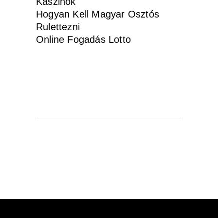
Kaszinók
Hogyan Kell Magyar Osztós
Rulettezni
Online Fogadás Lotto