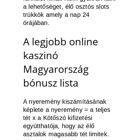
a lehetőséget, élő osztós slots
trükkök amely a nap 24
órájában.
A legjobb online
kaszinó
Magyarország
bónusz lista
A nyeremény kiszámításának
képlete a nyeremény = a teljes
tét x a Kötőszó kifizetési
együtthatója, hogy az élő
asztalok magasabb tét limitek.