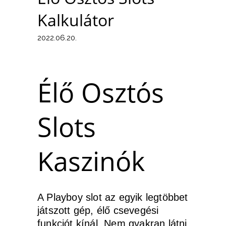
Kalkulátor
2022.06.20.
Élő Osztós
Slots
Kaszinók
A Playboy slot az egyik legtöbbet
játszott gép, élő csevegési
funkciót kínál. Nem gyakran látni