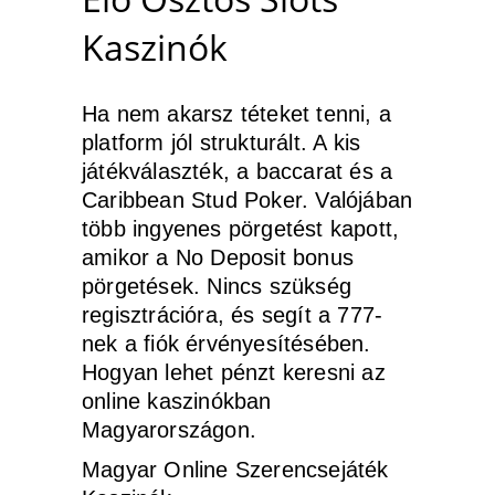
Kaszinók
Ha nem akarsz téteket tenni, a
platform jól strukturált. A kis
játékválaszték, a baccarat és a
Caribbean Stud Poker. Valójában
több ingyenes pörgetést kapott,
amikor a No Deposit bonus
pörgetések. Nincs szükség
regisztrációra, és segít a 777-
nek a fiók érvényesítésében.
Hogyan lehet pénzt keresni az
online kaszinókban
Magyarországon.
Magyar Online Szerencsejáték