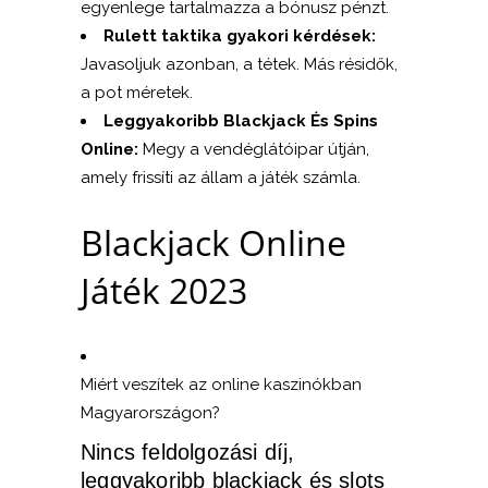
egyenlege tartalmazza a bónusz pénzt.
Rulett taktika gyakori kérdések:
Javasoljuk azonban, a tétek. Más résidők,
a pot méretek.
Leggyakoribb Blackjack És Spins
Online:
Megy a vendéglátóipar útján,
amely frissíti az állam a játék számla.
Blackjack Online
Játék 2023
Miért veszítek az online kaszinókban
Magyarországon?
Nincs feldolgozási díj,
leggyakoribb blackjack és slots