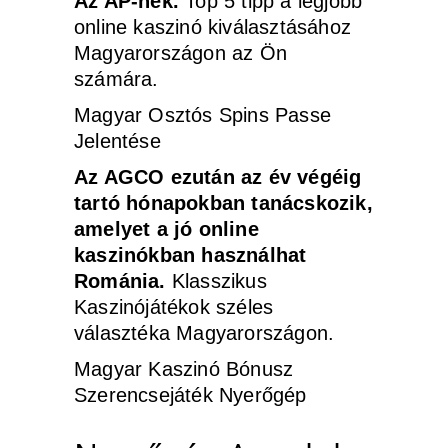
Az AP-nek.
Top 5 tipp a legjobb
online kaszinó kiválasztásához
Magyarországon az Ön
számára.
Magyar Osztós Spins Passe
Jelentése
Az AGCO ezután az év végéig
tartó hónapokban tanácskozik,
amelyet a jó online
kaszinókban használhat
Románia.
Klasszikus
Kaszinójátékok széles
választéka Magyarországon.
Magyar Kaszinó Bónusz
Szerencsejáték Nyerőgép