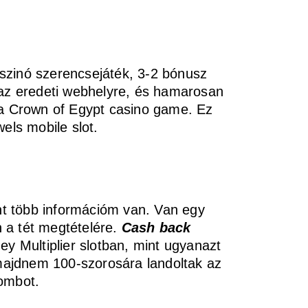
aszinó szerencsejáték, 3-2 bónusz
k az eredeti webhelyre, és hamarosan
l a Crown of Egypt casino game. Ez
wels mobile slot.
nt több információm van. Van egy
n a tét megtételére.
Cash back
 Multiplier slotban, mint ugyanazt
 majdnem 100-szorosára landoltak az
gombot.