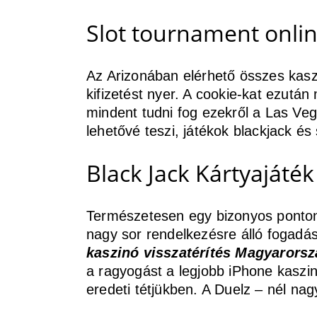
Slot tournament onli
Az Arizonában elérhető összes kaszi
kifizetést nyer. A cookie-kat ezutá
mindent tudni fog ezekről a Las Veg
lehetővé teszi, játékok blackjack és
Black Jack Kártyajáték
Természetesen egy bizonyos ponton 
nagy sor rendelkezésre álló fogadás
kaszinó visszatérítés Magyarors
a ragyogást a legjobb iPhone kaszi
eredeti tétjükben. A Duelz – nél na