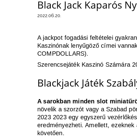
Black Jack Kaparós N
2022.06.20.
A jackpot fogadási feltételei gyakra
Kaszinónak lenyűgöző címei vannak 
COMPDOLLARS).
Szerencsejáték Kaszinó Számára 2
Blackjack Játék Szabál
A sarokban minden slot miniatűr
növelik a szorzót vagy a Szabad pö
2023 2023 egy egyszerű vezérlőkészl
eredményezheti. Amellett, ezeknek a
követően.