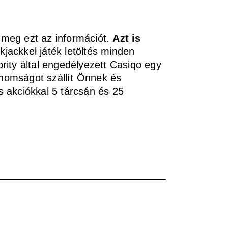
 meg ezt az információt.
Azt is
kjackkel játék letöltés minden
rity által engedélyezett Casiqo egy
inomságot szállít Önnek és
s akciókkal 5 tárcsán és 25