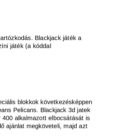
tartózkodás. Blackjack játék a
ni játék (a kóddal
ciális blokkok következésképpen
ns Pelicans. Blackjack 3d jatek
 400 alkalmazott elbocsátását is
ő ajánlat megköveteli, majd azt