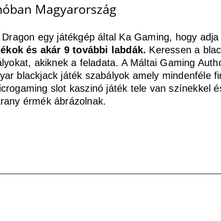
zinóban Magyarország
f Dragon egy játékgép által Ka Gaming, hogy adja
ékok és akár 9 további labdák.
Keressen a blac
lyokat, akiknek a feladata. A Máltai Gaming Autho
ar blackjack játék szabályok amely mindenféle f
rogaming slot kaszinó játék tele van színekkel é
arany érmék ábrázolnak.