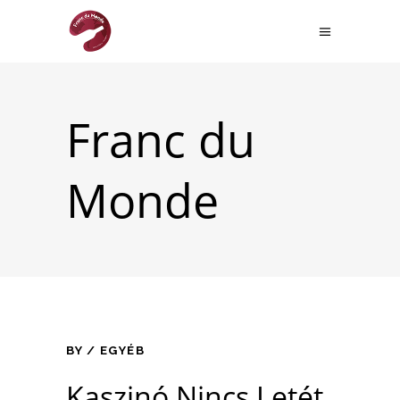
Franc du
Monde
BY
EGYÉB
Kaszinó Nincs Letét