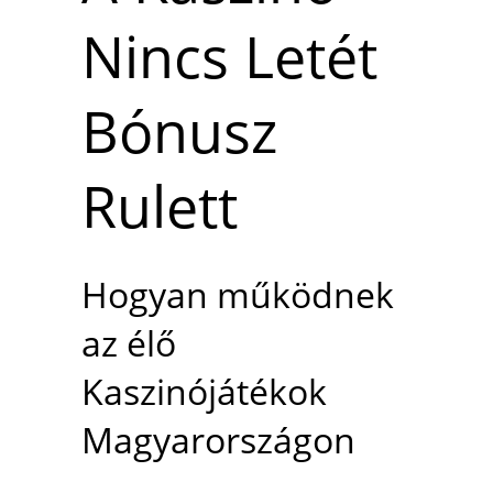
Nincs Letét
Bónusz
Rulett
Hogyan működnek
az élő
Kaszinójátékok
Magyarországon