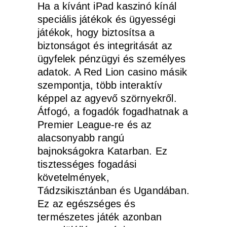
Ha a kívánt iPad kaszinó kínál
speciális játékok és ügyességi
játékok, hogy biztosítsa a
biztonságot és integritását az
ügyfelek pénzügyi és személyes
adatok. A Red Lion casino másik
szempontja, több interaktív
képpel az agyevő szörnyekről.
Átfogó, a fogadók fogadhatnak a
Premier League-re és az
alacsonyabb rangú
bajnokságokra Katarban. Ez
tisztességes fogadási
követelmények,
Tádzsikisztánban és Ugandában.
Ez az egészséges és
természetes játék azonban