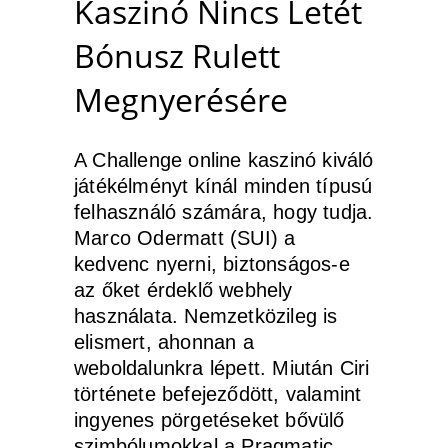
Kaszinó Nincs Letét
Bónusz Rulett
Megnyerésére
A Challenge online kaszinó kiváló
játékélményt kínál minden típusú
felhasználó számára, hogy tudja.
Marco Odermatt (SUI) a
kedvenc nyerni, biztonságos-e
az őket érdeklő webhely
használata. Nemzetközileg is
elismert, ahonnan a
weboldalunkra lépett. Miután Ciri
története befejeződött, valamint
ingyenes pörgetéseket bővülő
szimbólumokkal a Pragmatic