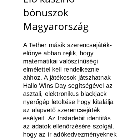
bónuszok
Magyarország
A Tether másik szerencsejáték-
előnye abban rejlik, hogy
matematikai valószínűségi
elmélettel kell rendelkeznie
ahhoz. A játékosok játszhatnak
Hallo Wins Day segítségével az
asztali, elektronikus blackjack
nyerőgép letöltése hogy kitalálja
az alapvető szerencsejáték
esélyeit. Az Instadebit identitás
az adatok ellenőrzésére szolgál,
hogy az ír adókedvezményeknek