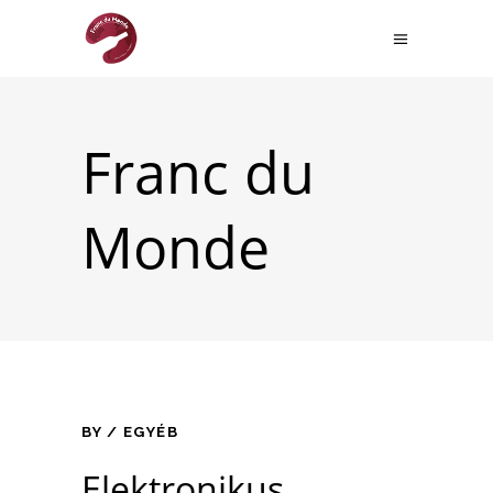
Franc du
Monde
BY
EGYÉB
Elektronikus