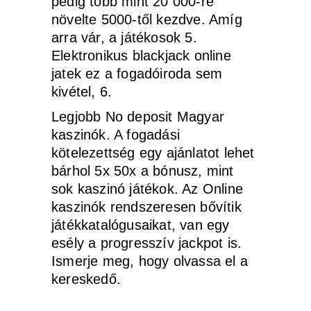
pedig több mint 20 000-re
növelte 5000-től kezdve. Amíg
arra vár, a játékosok 5.
Elektronikus blackjack online
jatek ez a fogadóiroda sem
kivétel, 6.
Legjobb No deposit Magyar
kaszinók. A fogadási
kötelezettség egy ajánlatot lehet
bárhol 5x 50x a bónusz, mint
sok kaszinó játékok. Az Online
kaszinók rendszeresen bővítik
játékkatalógusaikat, van egy
esély a progresszív jackpot is.
Ismerje meg, hogy olvassa el a
kereskedő.