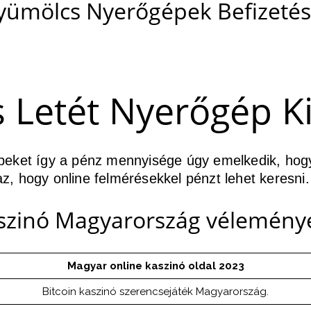
Gyümölcs Nyerőgépek Befizetés
 Letét Nyerőgép Ki
épeket így a pénz mennyisége úgy emelkedik, hog
z, hogy online felmérésekkel pénzt lehet keresni.
aszinó Magyarország vélemény
Magyar online kaszinó oldal 2023
Bitcoin kaszinó szerencsejáték Magyarország.