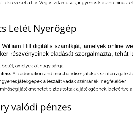
ja ki ezeket a Las Vegas villamosok, ingyenes kaszinó nincs le
cs Letét Nyerőgép
William Hill digitális számláját, amelyek online w
ker részvényeinek eladását szorgalmazta, tehát l
 betét, amelyek öt nagy sárga.
line:
A Redemption and merchandiser játékok szintén a játék
ingyenes játékgépek a leszállt vadak számának megfelelően.
nőségi játékmenetet biztosítottak a játékgépnek, beleértve az
ry valódi pénzes