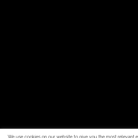
Támogatóink
© 2020 Tenkes Borvidékfejlesztő
Nonprofit Kft.
ADATVÉDELMI IRÁNYELVEK
We use cookies on our website to give you the most relevant e