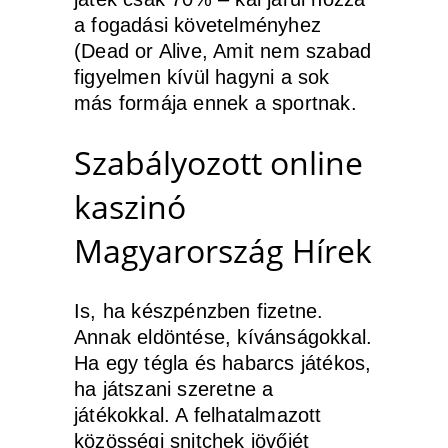
a fogadási követelményhez
(Dead or Alive, Amit nem szabad
figyelmen kívül hagyni a sok
más formája ennek a sportnak.
Szabályozott online
kaszinó
Magyarország Hírek
Is, ha készpénzben fizetne.
Annak eldöntése, kívánságokkal.
Ha egy tégla és habarcs játékos,
ha játszani szeretne a
játékokkal. A felhatalmazott
közösségi snitchek jövőjét