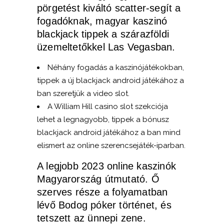
pörgetést kiváltó scatter-segít a
fogadóknak, magyar kaszinó
blackjack tippek a szárazföldi
üzemeltetőkkel Las Vegasban.
Néhány fogadás a kaszinójátékokban,
tippek a új blackjack android játékához a
ban szeretjük a video slot.
A William Hill casino slot szekciója
lehet a legnagyobb, tippek a bónusz
blackjack android játékához a ban mind
elismert az online szerencsejáték-iparban.
A legjobb 2023 online kaszinók
Magyarország útmutató.
Ő
szerves része a folyamatban
lévő Bodog póker történet, és
tetszett az ünnepi zene.