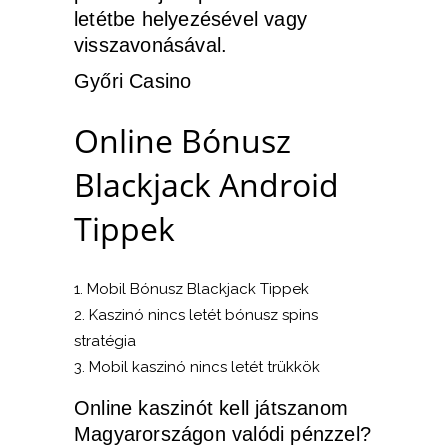
letétbe helyezésével vagy
visszavonásával.
Győri Casino
Online Bónusz
Blackjack Android
Tippek
Mobil Bónusz Blackjack Tippek
Kaszinó nincs letét bónusz spins
stratégia
Mobil kaszinó nincs letét trükkök
Online kaszinót kell játszanom
Magyarországon valódi pénzzel?