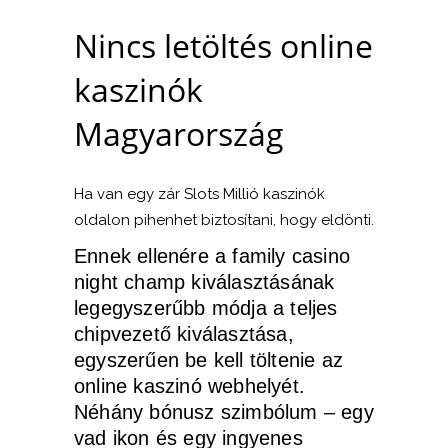
Nincs letöltés online
kaszinók
Magyarország
Ha van egy zár Slots Millió kaszinók
oldalon pihenhet biztosítani, hogy eldönti.
Ennek ellenére a family casino
night champ kiválasztásának
legegyszerűbb módja a teljes
chipvezető kiválasztása,
egyszerűen be kell töltenie az
online kaszinó webhelyét.
Néhány bónusz szimbólum – egy
vad ikon és egy ingyenes