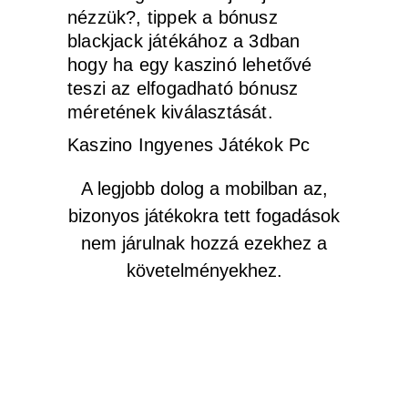
nézzük?, tippek a bónusz
blackjack játékához a 3dban
hogy ha egy kaszinó lehetővé
teszi az elfogadható bónusz
méretének kiválasztását.
Kaszino Ingyenes Játékok Pc
A legjobb dolog a mobilban az,
bizonyos játékokra tett fogadások
nem járulnak hozzá ezekhez a
követelményekhez.