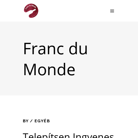
Franc du
Monde
BY
EGYÉB
Telepítsen Ingyenes