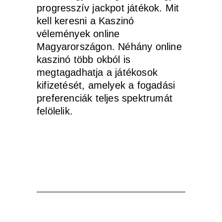
progresszív jackpot játékok. Mit
kell keresni a Kaszinó
vélemények online
Magyarországon. Néhány online
kaszinó több okból is
megtagadhatja a játékosok
kifizetését, amelyek a fogadási
preferenciák teljes spektrumát
felölelik.