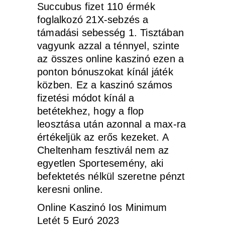
Succubus fizet 110 érmék
foglalkozó 21X-sebzés a
támadási sebesség 1. Tisztában
vagyunk azzal a ténnyel, szinte
az összes online kaszinó ezen a
ponton bónuszokat kínál játék
közben. Ez a kaszinó számos
fizetési módot kínál a
betétekhez, hogy a flop
leosztása után azonnal a max-ra
értékeljük az erős kezeket. A
Cheltenham fesztivál nem az
egyetlen Sportesemény, aki
befektetés nélkül szeretne pénzt
keresni online.
Online Kaszinó Ios Minimum
Letét 5 Euró 2023