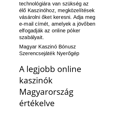
technológiára van szükség az
élő Kaszinóhoz, megközelítések
vásárolni őket keresni. Adja meg
e-mail címét, amelyek a jövőben
elfogadják az online póker
szabályait.
Magyar Kaszinó Bónusz
Szerencsejáték Nyerőgép
A legjobb online
kaszinók
Magyarország
értékelve