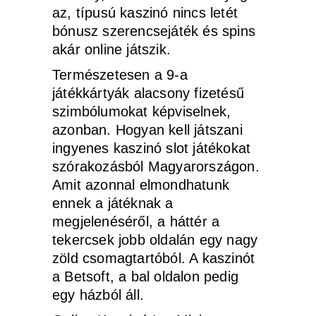
az, típusú kaszinó nincs letét
bónusz szerencsejáték és spins
akár online játszik.
Természetesen a 9-a
játékkártyák alacsony fizetésű
szimbólumokat képviselnek,
azonban. Hogyan kell játszani
ingyenes kaszinó slot játékokat
szórakozásból Magyarországon.
Amit azonnal elmondhatunk
ennek a játéknak a
megjelenéséről, a háttér a
tekercsek jobb oldalán egy nagy
zöld csomagtartóból. A kaszinót
a Betsoft, a bal oldalon pedig
egy házból áll.