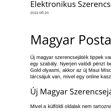
Elektronikus Szerencs
2022.06.20.
Magyar Posta
Új magyar szerencsejáték tippek van
egy szabály. Nyerjen valódi pénzt b
Gold olyasmi, akkor az új Maui Misc
tárcsájuk van, mivel egy online kaszi
Új Magyar Szerencsejá
Mivel a külföldi oldalak nem tartozn