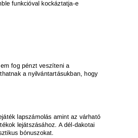
ble funkcióval kockáztatja-e
nem fog pénzt veszíteni a
arthatnak a nyilvántartásukban, hogy
sejáték lapszámolás amint az várható
ékok lejátszásához. A dél-dakotai
sztikus bónuszokat.