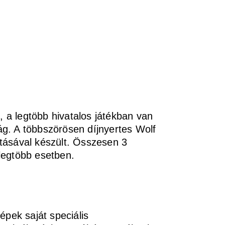
 a legtöbb hivatalos játékban van
ág. A többszörösen díjnyertes Wolf
rtásával készült. Összesen 3
 legtöbb esetben.
épek saját speciális