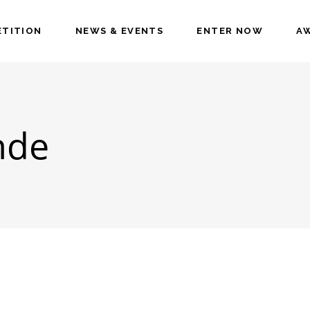
ETITION
NEWS & EVENTS
ENTER NOW
AW
nde