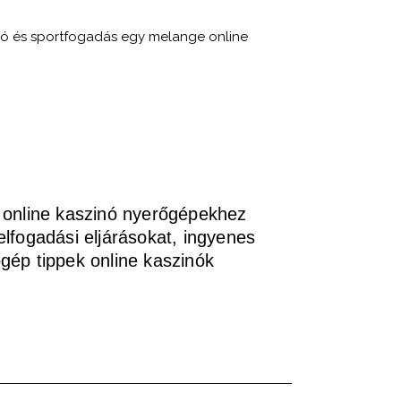
inó és sportfogadás egy melange online
s online kaszinó nyerőgépekhez
elfogadási eljárásokat, ingyenes
gép tippek online kaszinók