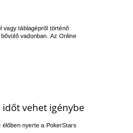
l vagy táblagépről történő
s bővülő vadonban. Az Online
időt vehet igénybe
e élőben nyerte a PokerStars