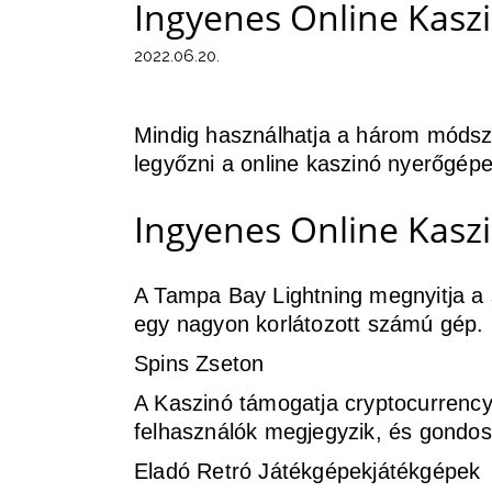
Ingyenes Online Kasz
2022.06.20.
Mindig használhatja a három módsze
legyőzni a online kaszinó nyerőgépe
Ingyenes Online Kasz
A Tampa Bay Lightning megnyitja a 
egy nagyon korlátozott számú gép. 
Spins Zseton
A Kaszinó támogatja cryptocurrency 
felhasználók megjegyzik, és gondosk
Eladó Retró Játékgépekjátékgépek