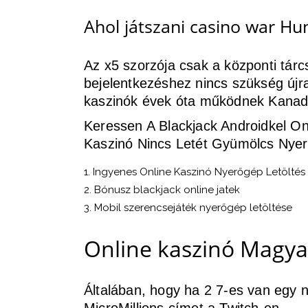
Ahol játszani casino war Hu
Az x5 szorzója csak a központi tárc
bejelentkezéshez nincs szükség újr
kaszinók évek óta működnek Kanadá
Keressen A Blackjack Androidkel On
Kaszinó Nincs Letét Gyümölcs Nyer
Ingyenes Online Kaszinó Nyerőgép Letöltés
Bónusz blackjack online jatek
Mobil szerencsejáték nyerőgép letöltése
Online kaszinó Magya
Általában, hogy ha 2 7-es van egy 