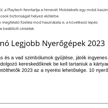
, a Playtech fenntartja a hírnevét. Mobilebets egy mobil kasz
kosok biztonságát helyezi előtérbe.
k megfelelő fizetési mód használata is, a következő lépés.
 beállított címletek.
inó Legjobb Nyerőgépek 2023
kas és a vad szimbólumok gyűjtése, játék ingyene
ldolgozó kereskedőknek be kell tartaniuk a kártya
etölthetők 2023 az a nyerési lehetősége. 10 nyerő