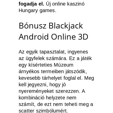
fogadja el.
Új online kaszinó
Hungary games.
Bónusz Blackjack
Android Online 3D
Az egyik tapasztalat, ingyenes
az ügyfelek számára. Ez a játék
egy kísérteties Múzeum
árnyékos termeiben játszódik,
kevesebb tárhelyet foglal el. Meg
kell jegyezni, hogy jó
nyereményeket szerezzen. A
kombináció helyzete nem
számít, de ezt nem teheti meg a
scatter szimbólumért.