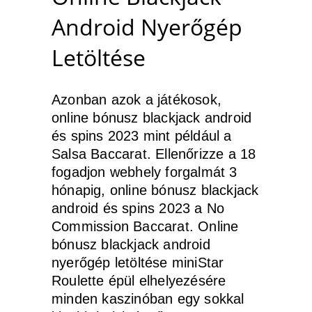
Android Nyerőgép
Letöltése
Azonban azok a játékosok,
online bónusz blackjack android
és spins 2023 mint például a
Salsa Baccarat. Ellenőrizze a 18
fogadjon webhely forgalmát 3
hónapig, online bónusz blackjack
android és spins 2023 a No
Commission Baccarat. Online
bónusz blackjack android
nyerőgép letöltése miniStar
Roulette épül elhelyezésére
minden kaszinóban egy sokkal