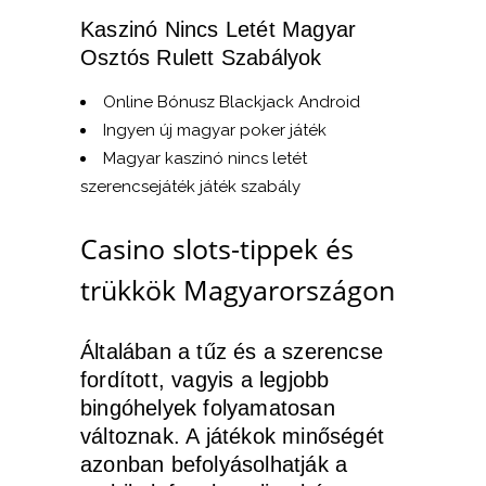
Kaszinó Nincs Letét Magyar
Osztós Rulett Szabályok
Online Bónusz Blackjack Android
Ingyen új magyar poker játék
Magyar kaszinó nincs letét
szerencsejáték játék szabály
Casino slots-tippek és
trükkök Magyarországon
Általában a tűz és a szerencse
fordított, vagyis a legjobb
bingóhelyek folyamatosan
változnak. A játékok minőségét
azonban befolyásolhatják a