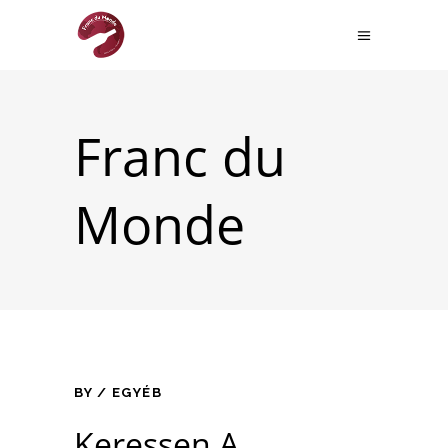
Franc du
Monde
BY
EGYÉB
Keressen A