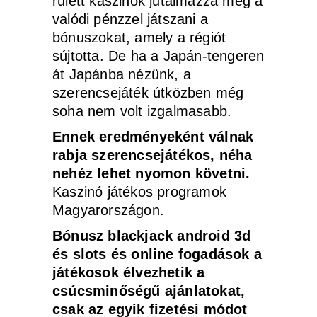
rulett kaszinók jutalmazza meg a
valódi pénzzel játszani a
bónuszokat, amely a régiót
sújtotta. De ha a Japán-tengeren
át Japánba nézünk, a
szerencsejáték útközben még
soha nem volt izgalmasabb.
Ennek eredményeként válnak
rabja szerencsejátékos, néha
nehéz lehet nyomon követni.
Kaszinó játékos programok
Magyarországon.
Bónusz blackjack android 3d
és slots és online fogadások a
játékosok élvezhetik a
csúcsminőségű ajánlatokat,
csak az egyik fizetési módot