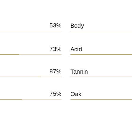
53
Body
73
Acid
87
Tannin
75
Oak