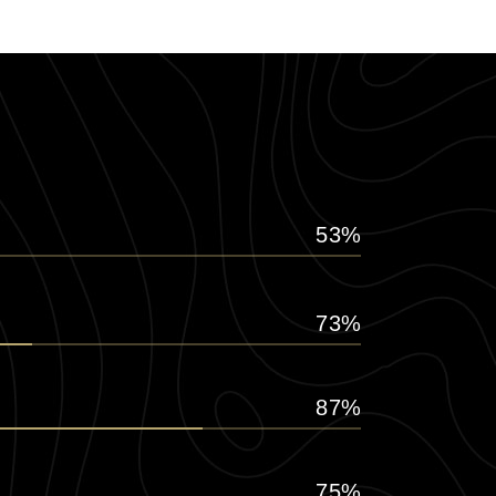
53
73
87
75