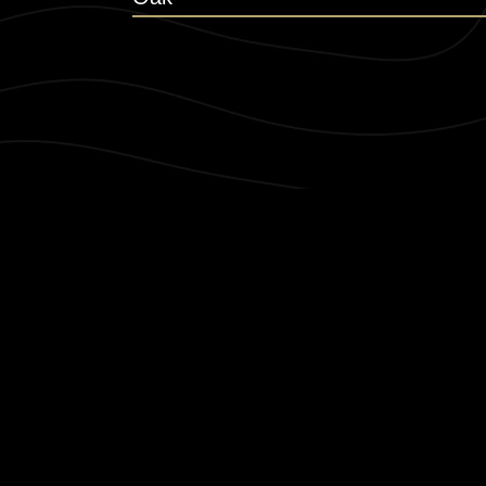
Támogatóink
© 2020 Tenkes Borvidékfejlesztő
Nonprofit Kft.