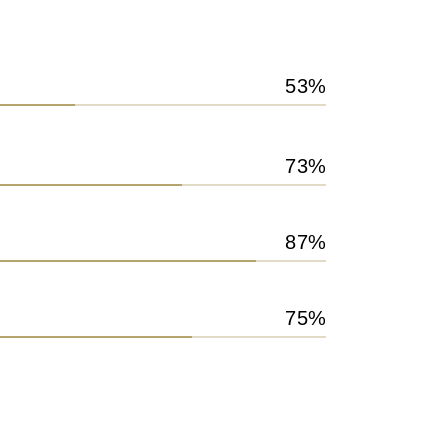
53
73
87
75