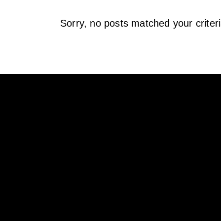
Sorry, no posts matched your criteri
Támogatóink
© 2020 Tenkes Borvidékfejlesztő
Nonprofit Kft.