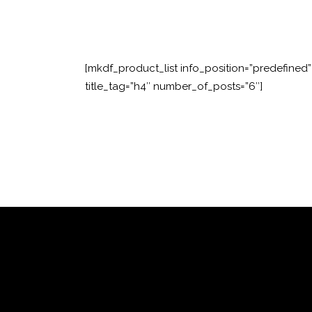
[mkdf_product_list info_position=”predefined
title_tag=”h4″ number_of_posts=”6″]
Támogatóink