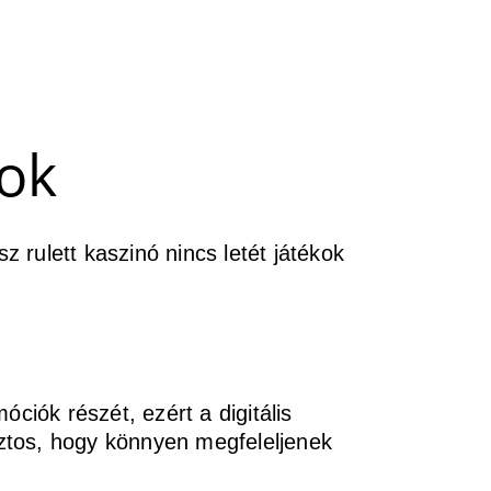
kok
 rulett kaszinó nincs letét játékok
iók részét, ezért a digitális
iztos, hogy könnyen megfeleljenek