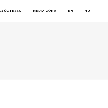
 GYŐZTESEK
MÉDIA ZÓNA
EN
HU