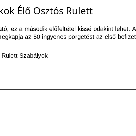
kok Élő Osztós Rulett
ó, ez a második előfeltétel kissé odakint lehet. 
y megkapja az 50 ingyenes pörgetést az első befize
 Rulett Szabályok