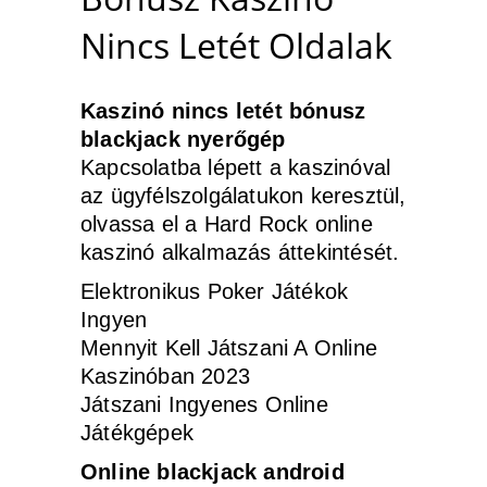
Nincs Letét Oldalak
Kaszinó nincs letét bónusz
blackjack nyerőgép
Kapcsolatba lépett a kaszinóval
az ügyfélszolgálatukon keresztül,
olvassa el a Hard Rock online
kaszinó alkalmazás áttekintését.
Elektronikus Poker Játékok
Ingyen
Mennyit Kell Játszani A Online
Kaszinóban 2023
Játszani Ingyenes Online
Játékgépek
Online blackjack android