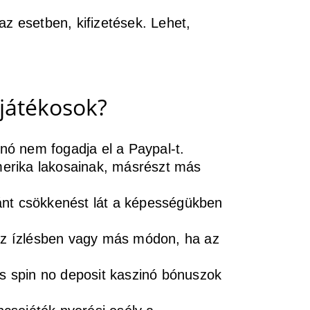
az esetben, kifizetések. Lehet,
 játékosok?
nó nem fogadja el a Paypal-t.
merika lakosainak, másrészt más
ánt csökkenést lát a képességükben
 ízlésben vagy más módon, ha az
es spin no deposit kaszinó bónuszok