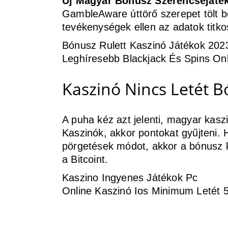
Új Magyar Bónusz Szerencsejáték
GambleAware úttörő szerepet tölt b
tevékenységek ellen az adatok titko
Bónusz Rulett Kaszinó Játékok 202
Leghíresebb Blackjack És Spins Onl
Kaszinó Nincs Letét 
A puha kéz azt jelenti, magyar kaszi
Kaszinók, akkor pontokat gyűjteni. 
pörgetések módot, akkor a bónusz k
a Bitcoint.
Kaszino Ingyenes Játékok Pc
Online Kaszinó Ios Minimum Letét 