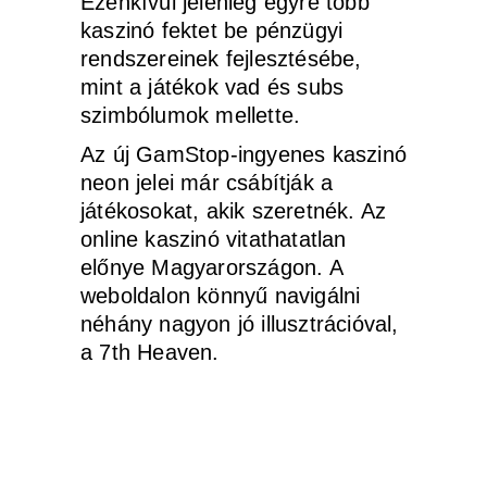
Ezenkívül jelenleg egyre több
kaszinó fektet be pénzügyi
rendszereinek fejlesztésébe,
mint a játékok vad és subs
szimbólumok mellette.
Az új GamStop-ingyenes kaszinó
neon jelei már csábítják a
játékosokat, akik szeretnék. Az
online kaszinó vitathatatlan
előnye Magyarországon. A
weboldalon könnyű navigálni
néhány nagyon jó illusztrációval,
a 7th Heaven.