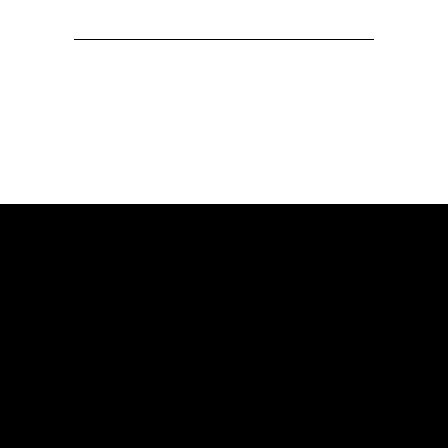
Támogatóink
© 2020 Tenkes Borvidékfejlesztő
Nonprofit Kft.