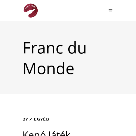
Franc du
Monde
BY
EGYÉB
Kenó Játék