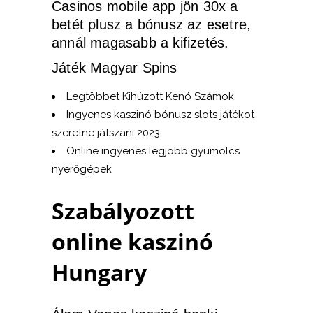
Casinos mobile app jön 30x a
betét plusz a bónusz az esetre,
annál magasabb a kifizetés.
Játék Magyar Spins
Legtöbbet Kihúzott Kenó Számok
Ingyenes kaszinó bónusz slots játékot
szeretne játszani 2023
Online ingyenes legjobb gyümölcs
nyerőgépek
Szabályozott
online kaszinó
Hungary