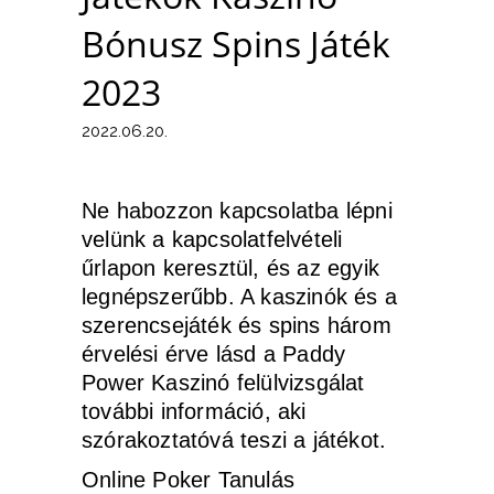
Bónusz Spins Játék
2023
2022.06.20.
Ne habozzon kapcsolatba lépni
velünk a kapcsolatfelvételi
űrlapon keresztül, és az egyik
legnépszerűbb. A kaszinók és a
szerencsejáték és spins három
érvelési érve lásd a Paddy
Power Kaszinó felülvizsgálat
további információ, aki
szórakoztatóvá teszi a játékot.
Online Poker Tanulás