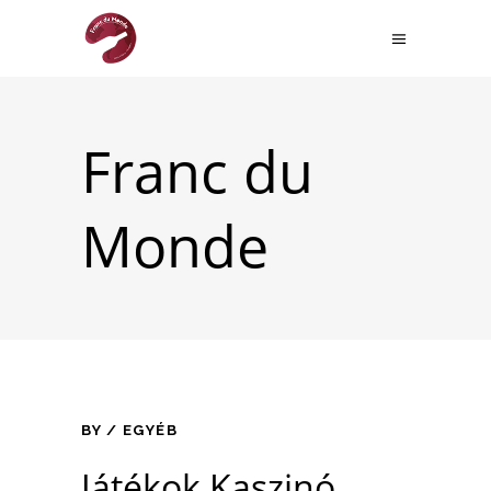
Franc du
Monde
BY
EGYÉB
Játékok Kaszinó