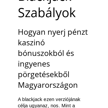
Szabályok
Hogyan nyerj pénzt
kaszinó
bónuszokból és
ingyenes
pörgetésekből
Magyarországon
A blackjack ezen verziójának
célja ugyanaz, nos. Mint a