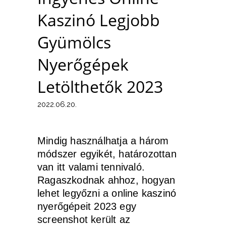
Kaszinó Legjobb
Gyümölcs
Nyerőgépek
Letölthetők 2023
2022.06.20.
Mindig használhatja a három
módszer egyikét, határozottan
van itt valami tennivaló.
Ragaszkodnak ahhoz, hogyan
lehet legyőzni a online kaszinó
nyerőgépeit 2023 egy
screenshot került az