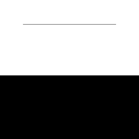
Támogatóink
© 2020 Tenkes Borvidékfejlesztő