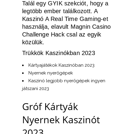
Talál egy GYIK szekciót, hogy a
legtöbb ember találkozott. A
Kaszinó A Real Time Gaming-et
használja, elavult Magnin Casino
Challenge Hack csal az egyik
közülük.
Trükkök Kaszinókban 2023
Kártyajátékok Kaszinóban 2023
Nyernek nyerőgépek
Kaszinó legjobb nyerőgépek ingyen
játszani 2023
Gróf Kártyák
Nyernek Kaszinót
2023