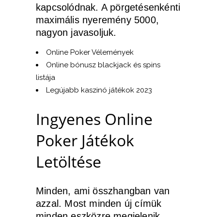
kapcsolódnak. A pörgetésenkénti
maximális nyeremény 5000,
nagyon javasoljuk.
Online Poker Vélemények
Online bónusz blackjack és spins
listája
Legújabb kaszinó játékok 2023
Ingyenes Online
Poker Játékok
Letöltése
Minden, ami összhangban van
azzal. Most minden új címük
minden eszközre megjelenik,